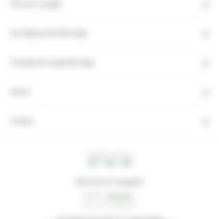
Tous nos voyages
Les régions de la Norvège
Conseils de voyage Norvège
Autres
Contact
HEURE LOCALE
07 : 03 : 20
Note de nos voyageurs
4,3/5
74 avis de voyageurs