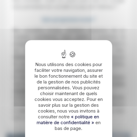
vous permettant de connaître le pays de l’intérieur ?
Que proposons-nous ?
Nos conseillers locaux, véritables amoureux de ce
royaume scandinave, vous aident à construire le
programme de voyage qui correspond parfaitement à
vos envies.
Adresses confidentielles
à Oslo,
itinéraire bis
sur les plus belles routes panoramiques
du pays, ruses pour éviter la foule dans les fjords,
Nous utilisons des cookies pour
faciliter votre navigation, assurer
conseils de sortie et restaurants à Bergen…
le bon fonctionnement du site et
En véritable spécialiste de la destination, notre équipe
de la gestion de nos publicités
vous donnera
toutes les astuces pour réussir votre
personnalisées. Vous pouvez
voyage
en Norvège.
choisir maintenant de quels
En fonction de vos centres d’intérêts, de vos habitudes
cookies vous acceptez. Pour en
de voyage et de vos envies, nous vous proposerons
savoir plus sur la gestion des
cookies, nous vous invitons à
un
itinéraire personnalisé
n’hésitant pas à vous faire
consulter notre
« politique en
sortir des sentiers battus.
matière de confidentialité »
en
bas de page.