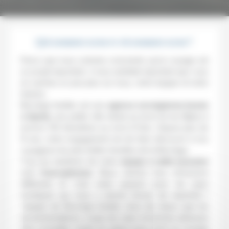
Qui sommes-nous et où sommes-nous ?
Parce que nous sommes conscients qu’un voyage est
un projet important, il nous semblait important que vous
en sachiez un peu plus sur nous, notre équipe et notre
histoire.
Norvège Inédite est une
agence norvégienne basée
à Gjøvik,
une petite ville située au bord du lac Mjøsa à
environ 130 kilomètres au nord d'Oslo
.
Depuis plus de
15 ans, notre engagement est de faire découvrir à nos
voyageurs les plus belles facettes de la Norvège.
Tous les membres de notre
équipe à taille humaine
sont
francophones
. Nous venons tous d’horizons
différents et c’est notre passion pour les pays
nordiques qui nous a donné l’envie de rejoindre l
´équipe de Norvège Inédite. Quoi de mieux que les
recommandations, coups de cœur et bonnes adresses
d’un conseiller vivant sur place pour avoir un voyage