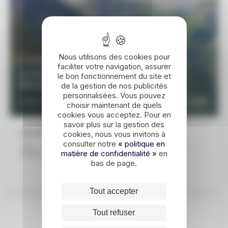
Nous utilisons des cookies pour
11 JOURS / 10 NUITS
faciliter votre navigation, assurer
Croisière en mer de Norvège de
le bon fonctionnement du site et
Bergen au Cap Nord
de la gestion de nos publicités
personnalisées. Vous pouvez
3392€
DÉCOUVRIR
À partir de
choisir maintenant de quels
cookies vous acceptez. Pour en
savoir plus sur la gestion des
Les étapes de ce voyage
cookies, nous vous invitons à
consulter notre
« politique en
Oslo - Bergen - Ålesund - Trondheim - Iles Lofoten -
matière de confidentialité »
en
Tromsø - Cap Nord - Kirkenes
bas de page.
Tout accepter
Tout refuser