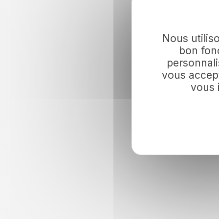
Nous utilis
bon fonc
personnali
vous accept
vous 