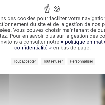
ons des cookies pour faciliter votre navigation
tionnement du site et de la gestion de nos p
sées. Vous pouvez choisir maintenant de qu
ez. Pour en savoir plus sur la gestion des c
invitons à consulter notre
« politique en mati
confidentialité »
en bas de page.
Tout accepter
Tout refuser
Personnaliser