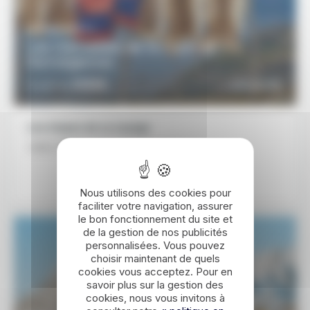
6 JOURS / 5 NUITS
Les merveilles de la Laponie
Norvégienne
2530€
DÉCOUVRIR
À partir de
Les étapes de ce voyage
Vallée d'Alta
Nous utilisons des cookies pour
faciliter votre navigation, assurer
le bon fonctionnement du site et
de la gestion de nos publicités
personnalisées. Vous pouvez
choisir maintenant de quels
cookies vous acceptez. Pour en
savoir plus sur la gestion des
cookies, nous vous invitons à