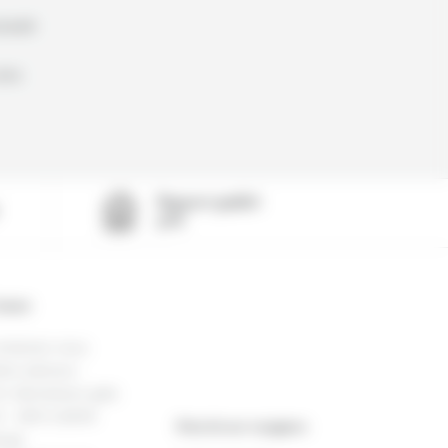
nauté
oins
Rapport qualité-
prix
ntact
ontactez-nous
tre adresse :
r. Michelsens gate
 - 2815 GJØVIK
Note de nos voyageurs
orge