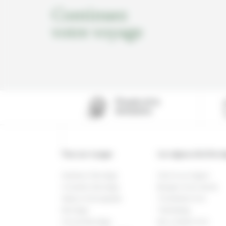
Continuez
votre voyage
Pionnier de la
destination
Tous nos voyages
Les régions de la Norv
Autotour Norvège
Oslo & sa région
Croisière Norvège
Bergen & les fjords
Séjour & Escapade
Trondheim & le
Norvège
Trøndelag
Circuit Norvège
Iles Lofoten & le