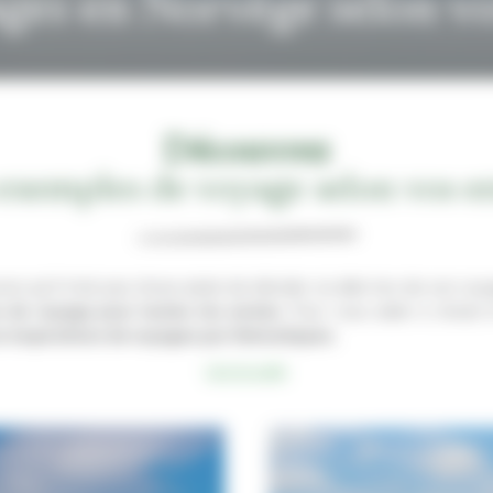
ges en Norvège selon vo
Découvrez
exemples de voyage selon vos e
ns qu’il n’est pas chose aisée de décider où aller lors de son vo
de voyage pour toutes les envies
. Pour vous aider à choisir
s inspirations de voyages par thèmatiques.
Lire la suite