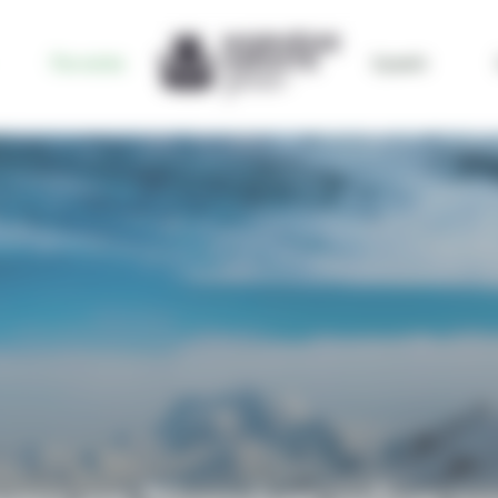
Par envies
bynativ