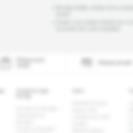
Norvège Inédite, membre de la commu
bynativ
Évadez-vous chaque semaine aux 4 c
du monde avec notre newsletter
Présence sur le
Paiement sécurisé
terrain
ège
Conseils de voyage
Autres
Co
Norvège
Demande de devis
C
Que faire en Norvège ?
Espace client
No
Quand partir en
Conditions de vente
Ch
Norvège ?
Cookies
36
Où aller en Norvège ?
Mentions légales
N