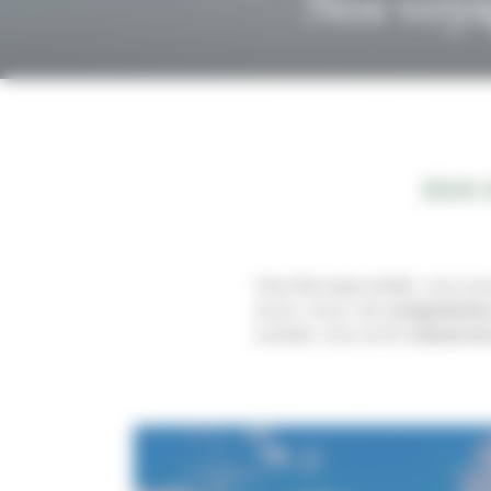
Nos voya
nos 
Chez Norvège Inédite, nous savo
avons conçu des
programmes 
souhaits, nous avons
classé no