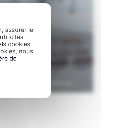
, assurer le
ublicités
els cookies
ookies, nous
ère de
HIVER & AURORES BORÉALES