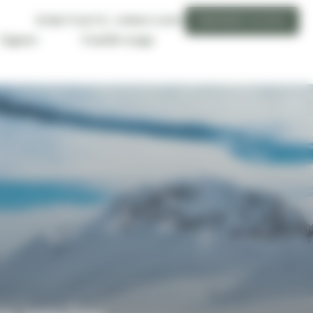
01 89 71 24 71
ESPACE CLIENT
DEMANDER UN DEVIS
Conseils voyage
L'agence
La communauté byNativ vous met
en relation avec votre conseiller
local en Norvège du lundi au
vendredi de 9h à 17h (appel non
surtaxé)