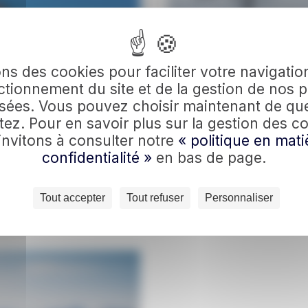
ons des cookies pour faciliter votre navigation
tionnement du site et de la gestion de nos p
sées. Vous pouvez choisir maintenant de qu
ez. Pour en savoir plus sur la gestion des c
invitons à consulter notre
« politique en mati
confidentialité »
en bas de page.
Tout accepter
Tout refuser
Personnaliser
 TRAVEL
VOYAGES EN 