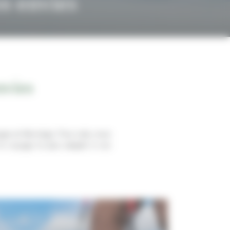
s envies
nvies
yage en Norvège. Pour cela, nous
 le voyage le plus adapté à vos