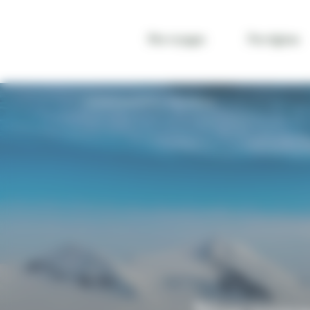
Panneau de gestion des cookies
Nos voyages
Par régions
VOYAGE NORVÈGE
VOS ENVIES