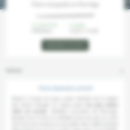
Votre escapade en Norvège
À PARTIR DE
DURÉE
635€/
pers
4 jours / 3 nuits
DEMANDER UN DEVIS
Itinéraire
Votre itinéraire en bref
Située à l’ouest du pays, porte d’entrée de la région
des fjords, Bergen se classe parmi
les plus belles
villes du monde
. Véritable concentré de Norvège,
Bergen est à la fois un véritable havre de paix au cœur
d’un écrin de verdure et une petite ville à taille humaine