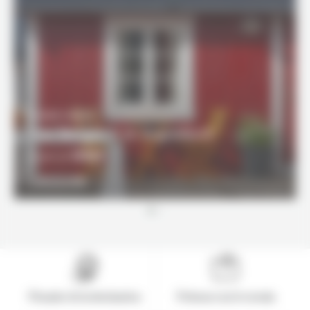
6 JOURS / 5 NUITS
Duo Bergen & le Sognefjord
1295€
À partir de
DÉCOUVRIR
Pionnier de la destination
Présence sur le terrain