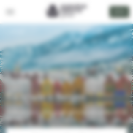
Panneau de gestion des cookies
DEVIS
RETOUR
Escapade à Bergen
Quelques jours d'escapade dans la charmante ville de
Bergen