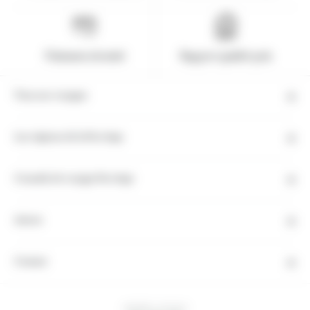
Paiement sécurisé
Rapport qualité-prix
Tous nos voyages
Les régions de la Norvège
Conseils de voyage Norvège
Autres
Contact
HEURE LOCALE