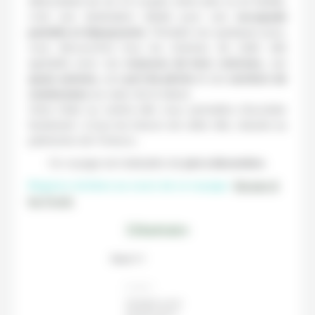
débordante de vie. En couple, entre amis ou en famille,
c’est une destination idéale pour une
escapade
paisible et dépaysante.
Pendant ces quelques jours,
vous découvrirez tous les charmes de cette ville
agréable avec ses
maisons de bois colorées,
ses
quais animés,
son
port de pêche
et ses
sentiers de
randonnées
au cœur de la nature.
Votre hôtel au centre-ville vous permettra d’accéder
facilement à tous les trésors de cette ville, classée au
patrimoine de l’Unesco.
Ce voyage est réalisable de
juin à décembre
.
Régions visitées au cours de ce voyage :
Bergen &
les Fjords
L'itinéraire
Etape 1 / 1
ÉTAPE 1
Véritable porte
d’entrée de la