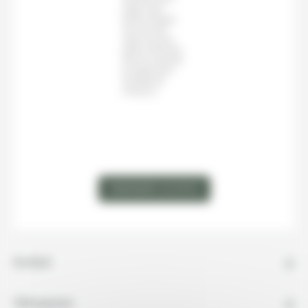
région des
fjords, Bergen
est une des
villes les plus
belles d'Europe.
Elle est classée
au patrimoine
mondial de
l'Unesco.
VOIR LA CARTE
DEMANDER UN DEVIS
En détail
Hébergement