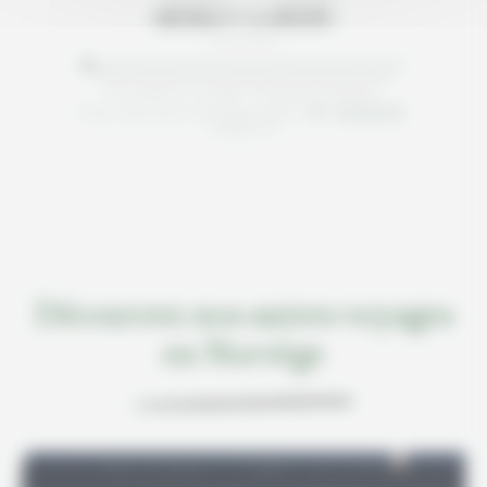
MICHELE ET LE GROUPE
Avril 2026
Avis relatif au voyage "Escapade à Bergen"
Note satisfaction Norvège Inédite :
/5
basée sur
Découvrez nos autres voyages
en Norvège