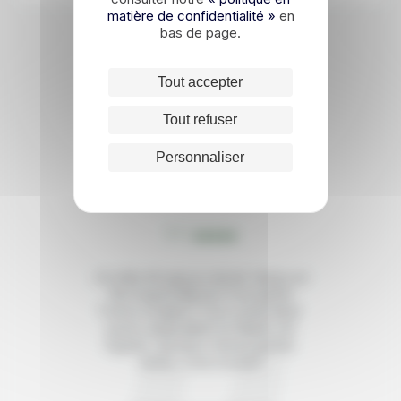
matière de confidentialité »
en
bas de page.
Tout accepter
Les avis de nos
Tout refuser
voyageurs
Personnaliser
5/5
J’ai déjà dit mais je rajoute Venez en
Norvège! Il fait plus froid qu’en
France et alors ? Vous serez aussi
surpris qu’en allant au Maroc ,en
Égypte….et vous n’aurez qu’une
envie , c’est revenir!!