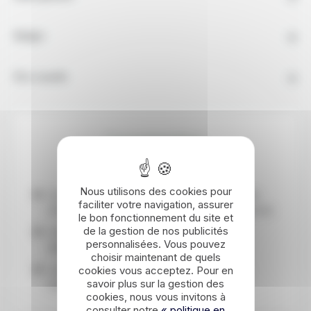
Budget
Nos conseils
Les points forts
Nous utilisons des cookies pour
Un City Break dans l'une des plus belles villes
faciliter votre navigation, assurer
d'Europe, porte d'entrée de la région des fjords
le bon fonctionnement du site et
de la gestion de nos publicités
Une visite guidée privée en français pour
personnalisées. Vous pouvez
découvrir la ville avec un local
choisir maintenant de quels
La Bergen Card qui vous donne accès à de
cookies vous acceptez. Pour en
savoir plus sur la gestion des
nombreux avantages
cookies, nous vous invitons à
consulter notre
« politique en