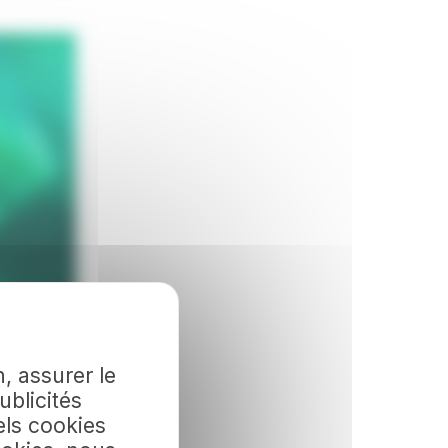
, assurer le
ublicités
els cookies