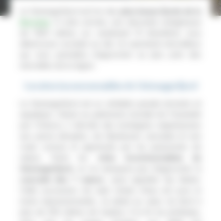
Le Geirangerfjord est l’un des
plus beaux fjords de la
Norvège
. À votre arrivée, une descente vertigineuse
de 1000 mètres sur seulement 10 kilomètres vous
attend pour accéder au site. Un spectacle merveilleux
qui vous permettra d’approcher au plus près des
merveilles de la région.
Les sites incontournables de Geirangerfjord
Le Geirangerfjord est un véritable paradis terrestre et
aquatique. Classé au patrimoine mondial de l’humanité
par l’Unesco, il dévoile des montagnes majestueuses
aux parois abruptes, de fabuleuses cascades et une
route connue et appréciée par les passionnés de
nature. Parmi les
sites incontournables du
Geirangerfjord
, on ne manquera pas d’approcher la
cascade des 7 sœurs
, aussi appelée Sju Søstre.
Cette succession de sept chutes d’eau est pour le
moins impressionnante, se jetant au cœur du fjord à
plus de 250 mètres de hauteur. À la fin du printemps,