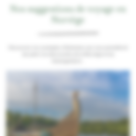
Nos suggestions de voyage en
Norvège
Découvrez nos exemples d’itinéraires qui vous permettront
de partir à la découverte de la Norvège et du
Geirangerfjord…
15 JOURS / 14 NUITS