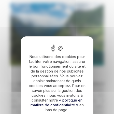
Nous utilisons des cookies pour
faciliter votre navigation, assurer
le bon fonctionnement du site et
de la gestion de nos publicités
Geirangerfjord côté pratique
personnalisées. Vous pouvez
choisir maintenant de quels
La
meilleure période pour visiter Geirangerfjord
cookies vous acceptez. Pour en
s’étend de la fin du printemps à la fin de l’été, du mois
savoir plus sur la gestion des
de mai au mois de septembre. Les températures sont
cookies, nous vous invitons à
consulter notre
« politique en
alors agréables pour faire de la randonnée et
matière de confidentialité »
en
approcher les cascades. Pour vous loger, vous aurez
bas de page.
le choix entre les petits hôtels du village – à réserver