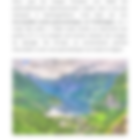
alors que les neiges fondent, son débit est
particulièrement impressionnant. L’autre site à ne pas
manquer à Geirangerfjord, c’est bien sûr son
incroyable route panoramique, la Trollstigen
, ou «
route des trolls ». Cette route monte ou descend une
pente à 9 % et compte une bonne dizaine de virages
en épingle. De là-haut, un promontoire permet
d’accéder à une vue panoramique sur toute la région.