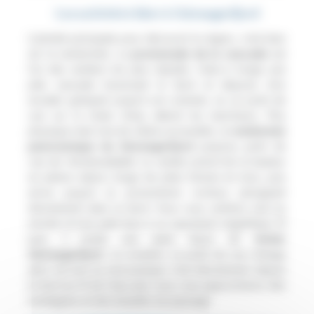
Les activités à faire à Geirangerfjord
L’activité principale pour découvrir la région, c’est bien
sûr la randonnée. La
promenade de la cascade
est
l’un des sentiers les plus réputés. Celui-ci longe une
jolie cascade traversant le fjord et dispose d’un
escalier grimpant jusqu’à son sommet, où un point de
vue sur la chute d’eau attend les marcheurs. Plus
physique mais tout de même accessible, la
randonnée
panoramique du Geirangerfjord
jusqu’au point de
vue de Versterasfjellet. Le sentier prend de la hauteur
en pleine nature, longe de jolies fermes en bois, puis
arrive jusqu’à un promontoire rocheux plongeant
directement dans le fjord. Vous vous sentirez seul au
monde et tout petit face à ce spectacle magnifique. Et
puis, il existe une autre façon de
visiter
Geirangerfjord
: la croisière. Le point de vue change
alors du tout au tout puisque c’est directement depuis
le fjord au fil de l’eau que vous vous approcherez des
montagnes et des beautés du paysage.