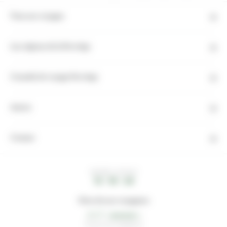
Tous nos voyages
Les régions de la Norvège
Conseils de voyage Norvège
Autres
Contact
HEURE LOCALE
13 : 19 : 25
Note de nos voyageurs
4,3/5
75 avis de voyageurs