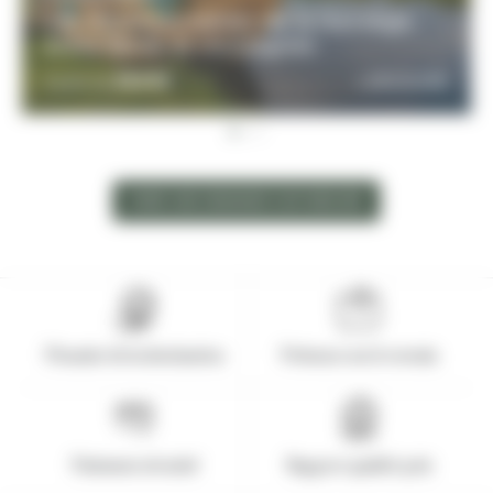
Les incontournables de la Norvège,
entre fjords et montagnes
2820€
DÉCOUVRIR
À partir de
FAIRE UNE DEMANDE SUR-MESURE
Pionnier de la destination
Présence sur le terrain
Paiement sécurisé
Rapport qualité-prix