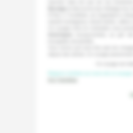
marchez dans les pas de ces aventurie
Norvège
et découvrez leur héritage hors
D’Oslo à Trondheim, du Sognefjord à Berg
massifs montagneux, fjords lustrés, vallon
Ce voyage riche en contrastes vous perm
historiques
insoupçonnées, au gré des 
bourgades ancestrales.
Vous verrez qu’il sera très aisé de s’ima
depuis des siècles. Un voyage passionnant 
Ce voyage est réa
Régions visitées au cours de ce voyage 
& le Trøndelag
L