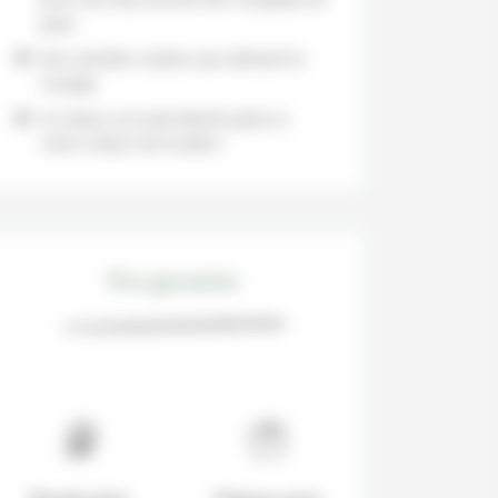
pays
Des activités variées qui rythment le
voyage
Un séjour en toute liberté grâce à
votre voiture de location
Nos garanties