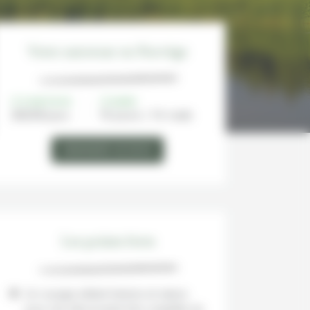
Votre autotour en Norvège
À PARTIR DE
DURÉE
2820€/
15 jours / 14 nuits
pers
DEMANDER UN DEVIS
Les points forts
Un voyage mêlant histoire et nature
pour une découverte très complète du