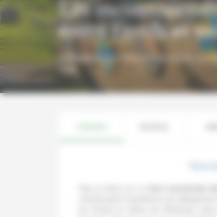
Les incontournab
entre fjords et 
2 semaines pour sillonner les routes norvé
pays
ITINÉRAIRE
EN DÉTAIL
HÉ
Votre i
Cap au Nord sur la
terre ancestrale d
commerçants Scandinaves qui atteignirent l
de l’Orient et même de l’Amérique entre