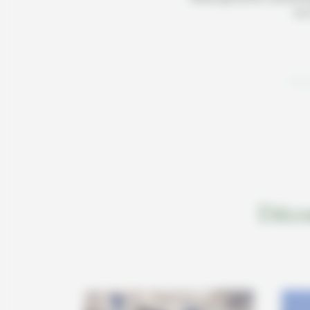
tor
Avis
Déco