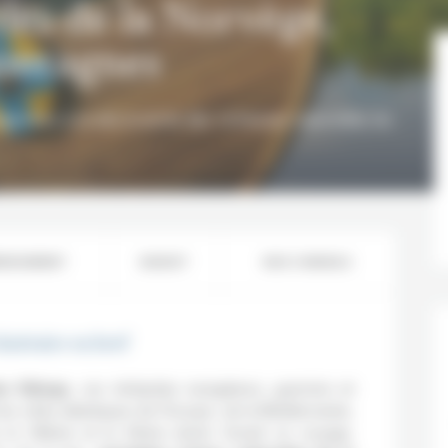
les de la Norvège,
montagnes
giennes à la découverte des richesses naturelles du
BERGEMENT
BUDGET
NOS CONSEILS
tinéraire en bref
es Vikings
, ces intrépides navigateurs, guerriers et
es côtes atlantiques de l’Europe, de la Méditerranée,
 le VIIIème et le XIème siècle. Durant ce voyage,