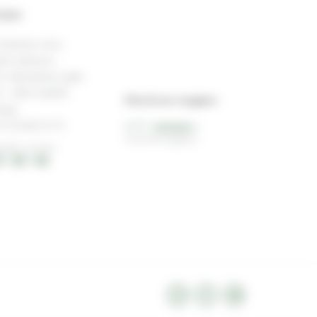
ntact
ontactez-nous
tre adresse :
r. Michelsens gate
 - 2815 GJØVIK
Note de nos voyageurs
orge
7 95 88 33 74
4,3/5
74 avis de voyageurs
EURE LOCALE
 : 25 : 55
La communauté byNativ vous met
en relation avec votre conseiller
local en Norvège du lundi au
vendredi de 9h à 17h (appel non
surtaxé)