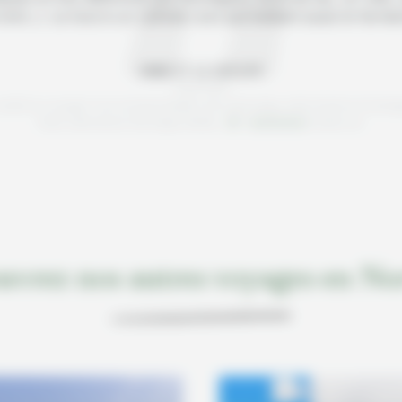
rent...). Le tout à un rythme cool permettant aussi le farnie
ANNE ET LE GROUPE
Août 2025
 relatif au voyage "Les incontournables de la Norvège, entre fjords et monta
Note satisfaction Norvège Inédite :
basée sur
/5
uvrez nos autres voyages en No