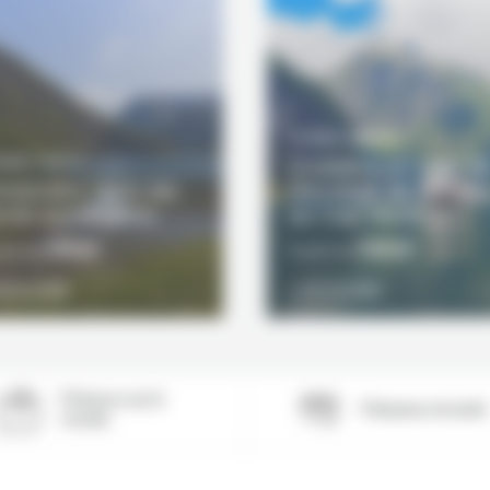
11 JOURS / 10 NUITS
Croisière en mer d
OURS / 7 NUITS
mersion dans les
Norvège de Berge
ords norvégiens
au Cap Nord
1690€
3392€
artir de
À partir de
VOIR LE DÉTAIL
VOIR LE DÉTAIL
ÉCOUVRIR
DÉCOUVRIR
Présence sur le
Paiement sécurisé
terrain