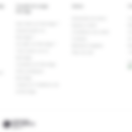
ège
Conseils de voyage
Autres
Co
Norvège
Demande de devis
C
Que faire en Norvège ?
Espace client
No
Quand partir en
Conditions de vente
Ch
Norvège ?
Cookies
36
Où aller en Norvège ?
Mentions légales
N
Tout savoir sur la
Plan de site
+4
Norvège
H
Conduire en Norvège
01
Infos pratiques
rd
Norvège
Culture & Traditions de
la Norvège