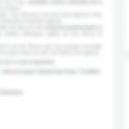
rs de la mer,
véritables icônes culturelles de la
 du commun.
en, vous sillonnerez les terres Norvégiennes entre
s verdoyants et étendues glacées.
ettra de découvrir des
richesses patrimoniales et
sentiers historiques, églises en bois debout et
giner la vie des Vikings dans ces paysages inchangés
en pleine nature au cœur de l’histoire norvégienne.
lisable de
mai à septembre.
:
Oslo et sa région
|
Bergen & les Fjords
|
Trondheim
'itinéraire