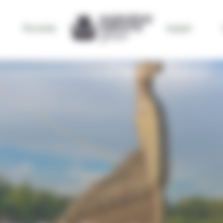
Par envies
bynativ
LES INCONTOURNABLES DE LA NORVÈGE, ENTRE FJORDS ET MONTAGNES