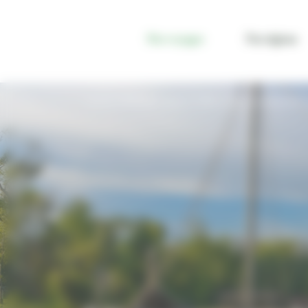
Panneau de gestion des cookies
Nos voyages
Par régions
VOYAGE NORVÈGE
AUTOTOURS
OSLO & SA RÉGION