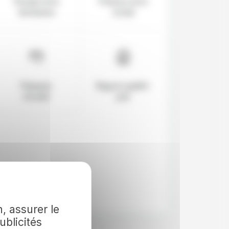
Pionnier de la
Présence sur le
destination
terrain
Paiement
Rapport qualité-
sécurisé
prix
, assurer le
ublicités