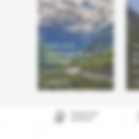
10 JOURS / 9 NUITS
8 J
L'essentiel de la
Im
Norvège
fj
1905€
À partir de
À p
VOIR LE DÉTAIL
DÉCOUVRIR
D
Pionnier de la
destination