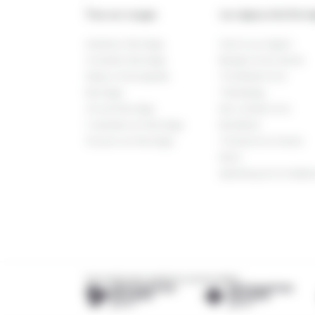
Tous nos voyages
Les régions de la Norv
Autotour Norvège
Oslo & sa région
Croisière Norvège
Bergen & les fjords
Séjour & Escapade
Trondheim & le
Norvège
Trøndelag
Circuit Norvège
Iles Lofoten & le
1 semaine en Norvège
Nordland
10 jours en Norvège
Tromsø & le Grand
Nord
Spitzberg & le Svalba
DÉCOUVREZ NOS AGENCES LOCALES AMIES