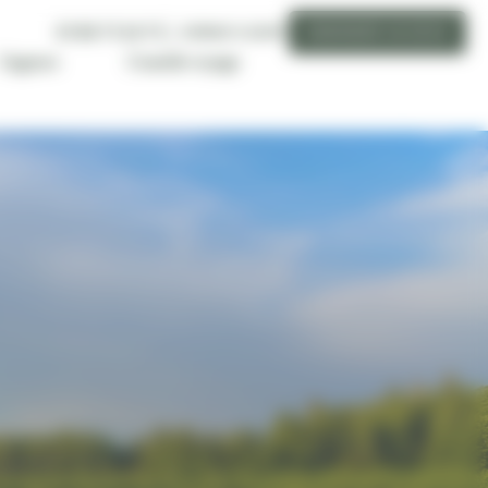
01 89 71 24 71
ESPACE CLIENT
DEMANDER UN DEVIS
Conseils voyage
L'agence
La communauté byNativ vous met
en relation avec votre conseiller
local en Norvège du lundi au
vendredi de 9h à 17h (appel non
surtaxé)