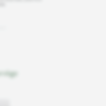
nte.
gnes"
rvège