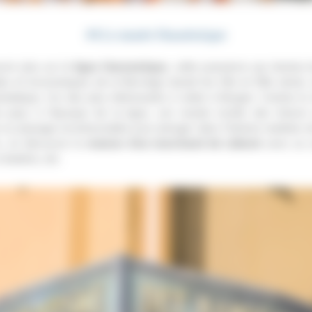
#4 Le musée Hanséatique
voir plus sur la
ligue Hanséatique
, cette puissance qui domina l
s et économiques de la Norvège durant les XIIe et XIIIe siècle, 
atique, l’un des plus intéressants à visiter à Bergen. Comme la vi
u pays à l’époque de la ligue, son musée recèle des trésors
un passage incontournable pour plonger dans l’histoire maritime d
ur, on découvre la
maison d’un marchand de Lübeck
avec sa c
chambre, etc.