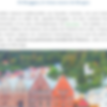
#2 Bryggen, le vieux centre de Bergen
tites maisons traditionnelles aux façades colorées, son port cha
rrière-plan, la vieille ville, appelée Bryggen, est sans conteste l’u
harmantes et les plus photogéniques de
Norvège
. Une balade sur
met d’ailleurs de retracer une partie de l’histoire de la ville, à l’ép
 des centres majeurs du commerce hanséatique et un port de pêche
gen, ville
classée au patrimoine mondial de l’Unesco
, reste un
yage en Norvège.