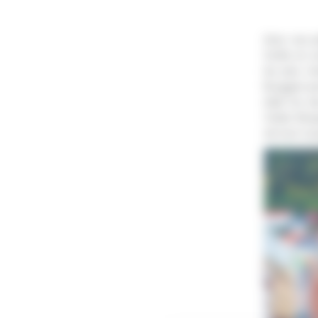
Avec ses pe
forêts en a
les plus c
Bryggen per
était l’un
Visiter Ber
de tout vo