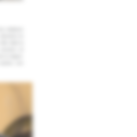
es relations
direction le
lle était la
 anciens et
e la région.
uisine, son