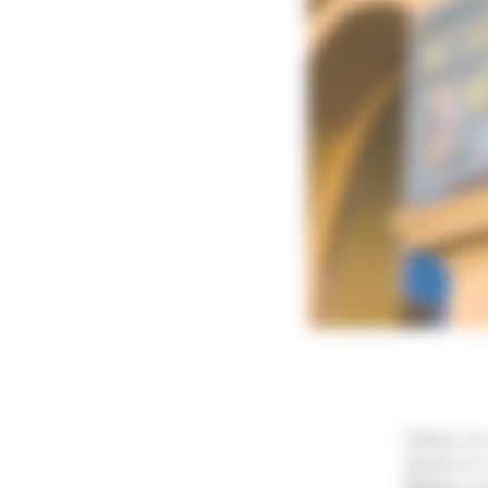
Difficile 
global sur l
Fløyen
, ac