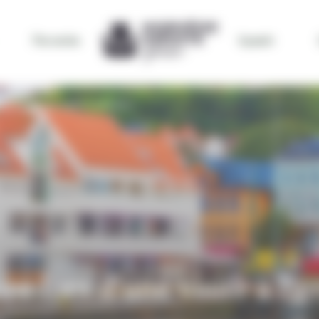
Par envies
bynativ
RE LORS D'UNE VISITE À BERGEN ?
re lors d'une visite à Be