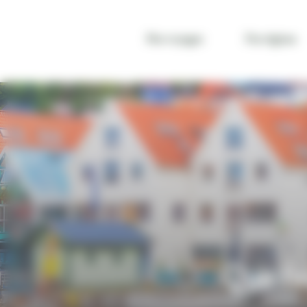
Panneau de gestion des cookies
Nos voyages
Par régions
VOYAGE NORVÈGE
QUE FAIRE EN NORVÈGE ?
QUE FAI
Que fai