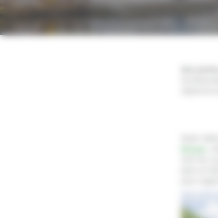
Aux porte
incontour
naturel et 
Avant même 
Bergen
, s
sont les e
peut se fai
pour s’appr