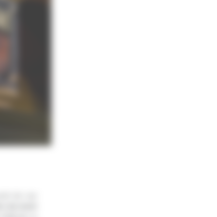
oint de vue
re du mont
’altitude, la