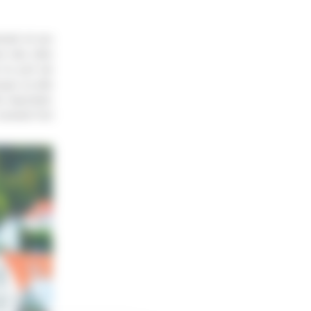
rmant et ses
ne des cités
 le port de
oque où elle
 important.
 moment fort