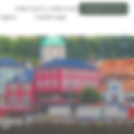
01 89 71 24 71
ESPACE CLIENT
DEMANDER UN DEVIS
Conseils voyage
L'agence
La communauté byNativ vous met
en relation avec votre conseiller
local en Norvège du lundi au
vendredi de 9h à 17h (appel non
surtaxé)
rgen ?