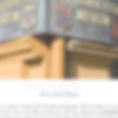
Hanseatic Museum, Bergen, Norway
#5 Le mont Fløyen
de se rendre compte de la beauté de Bergen sans accéder à un p
a ville. Pour vous offrir un bon bol d’air frais, direction le
belvédè
cessible soit à pied, soit via un funiculaire. De là-haut, à 320 mètres d