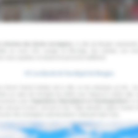
s d’entrée des fjords norvégiens
, la ville de Bergen représent
nable au cours d’un voyage en Norvège. Ses musées, son env
ses vieux quartiers ne laisseront personne indifférent.
#1 Les fjords de l’archipel de Bergen
d’avoir franchi l’entrée de la ville, on les remarque au loin : l
itués au cœur de l’archipel du même nom. Depuis le centre-ville,
xcursions pour
Sognefjord, Naerøyfjord et Hardangerfjord
. La
re soit par la terre, soit par la mer. Cette dernière option s’avère 
ocher des montagnes spectaculaires s’élançant dans l’eau.