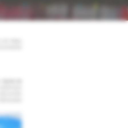
e une étape
ironnement
es
fjords de
 nombreuses
 découverte
intéressante