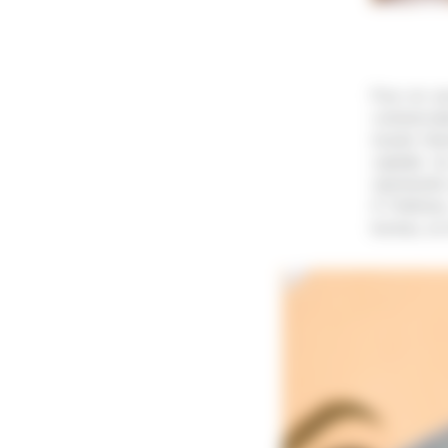
Pour en sa
commerciale
musée Hansé
capitale d
représente 
À l’intérie
bureau, sa 